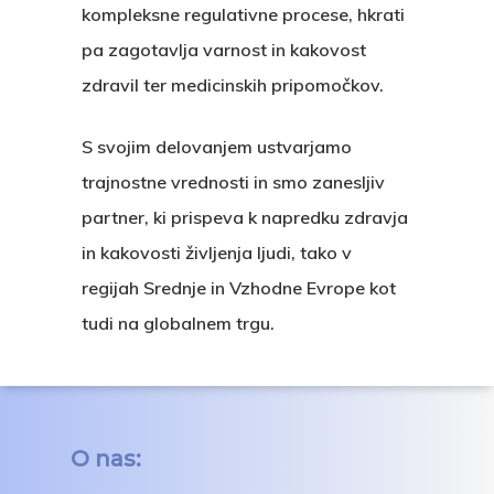
kompleksne regulativne procese, hkrati
pa zagotavlja varnost in kakovost
zdravil ter medicinskih pripomočkov.
Domov
S svojim delovanjem ustvarjamo
Storitve
trajnostne vrednosti in smo zanesljiv
partner, ki prispeva k napredku zdravja
Izkušnje
Klinične Raziskave
in kakovosti življenja ljudi, tako v
Regulatorne Zadeve
O Nas
regijah Srednje in Vzhodne Evrope kot
tudi na globalnem trgu.
Farmakovigilanca
Kontakt
Vizija
Zagotavljanje Kakovos
Vodstvo
Medicinski Pripomočki
Naše Prednosti
O nas:
DPP In DDP
Zaposleni