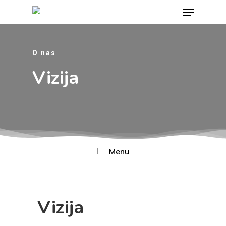
O nas
Hit enter to search or ESC to close
Vizija
Menu
Vizija