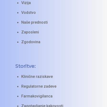
Vizija
Druge Storitve
Zgodovina
Vodstvo
Naše prednosti
Zaposleni
Zgodovina
Storitve:
Klinične raziskave
Regulatorne zadeve
Farmakovigilanca
Zagotavljanje kakovosti